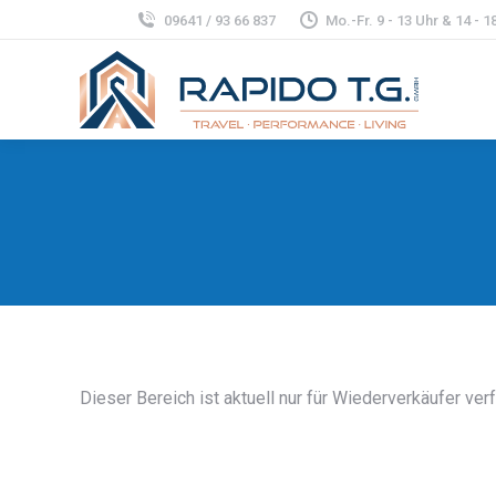
09641 / 93 66 837
Mo.-Fr. 9 - 13 Uhr & 14 - 18
Dieser Bereich ist aktuell nur für Wiederverkäufer ver