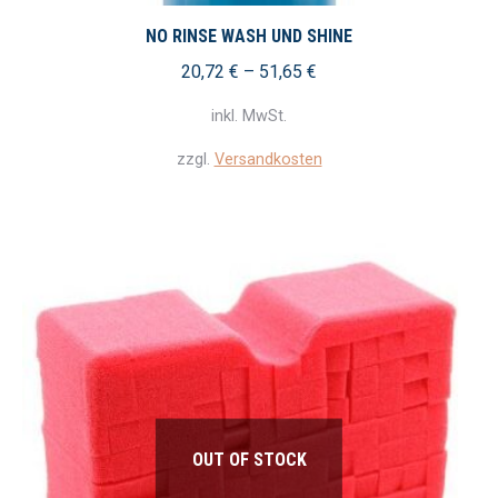
Produkt
weist
NO RINSE WASH UND SHINE
mehrere
20,72
€
–
51,65
€
Variante
inkl. MwSt.
auf.
Die
zzgl.
Versandkosten
Optionen
können
auf
der
Produkts
gewählt
werden
OUT OF STOCK