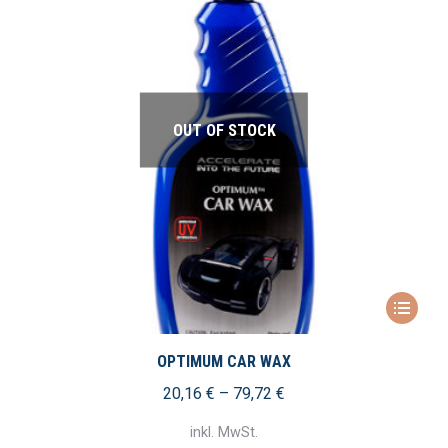
OUT OF STOCK
Dieses
Produkt
weist
OPTIMUM CAR WAX
mehrere
20,16
€
–
79,72
€
Variante
inkl. MwSt.
auf.