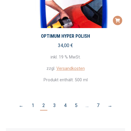
OPTIMUM HYPER POLISH
34,00
€
inkl. 19 % MwSt.
zzgl.
Versandkosten
Produkt enthält: 500
ml
←
1
2
3
4
5
…
7
→