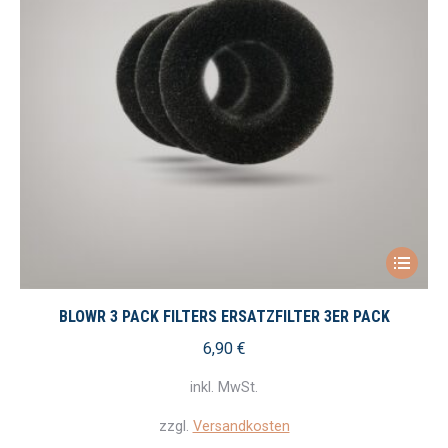
Dieses
Produkt
weist
BLOWR 3 PACK FILTERS ERSATZFILTER 3ER PACK
mehrere
6,90
€
Variante
inkl. MwSt.
auf.
Die
zzgl.
Versandkosten